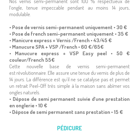
Nos vernis semi-permanent sont 1OO % respectueux de
l’ongle, tenue impeccable pendant au moins 14 jours,
modulable.
• Pose de vernis semi-permanent uniquement • 3O €
• Pose de french semi-permanent uniquement • 35 €
• Manicure express + Vernis /French • 43/45 €
• Manucure SPA + VSP /French • 6O €/65€
• Manucure express + VSP Easy peel • 5O €
couleur/French 55€
Cette nouvelle base de vernis semi-permanent
est révolutionnaire. Elle assure une tenue du vernis de plus de
14 jours. La différence est qu’il ne se catalyse pas et permet
un retrait Peel-Off très simple à la maison sans abîmer vos
ongles naturels.
• Dépose de semi permanent suivie d’une prestation
en onglerie • 1O €
• Dépose de semi permanent sans prestation • 15 €
PÉDICURE