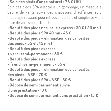
• Soin des pieds d’ange naturel • 75 € (1H)
Soin des pieds SPA associé à un gommage, un masque au
beurre de karité suivie des chaussons chauffantes et un
modelage relaxant pour retrouver confort et souplesse + une
pose de vernis ou de french.
• Beauté des pieds naturelle express • 3O € ( 2O mn )
• Beauté des pieds SPA 4O mn • 45 €
• Beauté des pieds + élimination des callosités
des pieds • 55 € ( 45 mn )
• Beauté des pieds express
+ verni semi-permanent • 5O €
• Beauté des pieds express
+ french semi-permanent • 55 €
• Beauté des pieds + élimination des callosités
des pieds + VSP • 7O €
• Beauté des pieds SPA + VSP • 6O €
• Dépose de semi permanent suivie
d’une prestation • 1O €
• Dépose de semi permanent sans prestation • 15 €